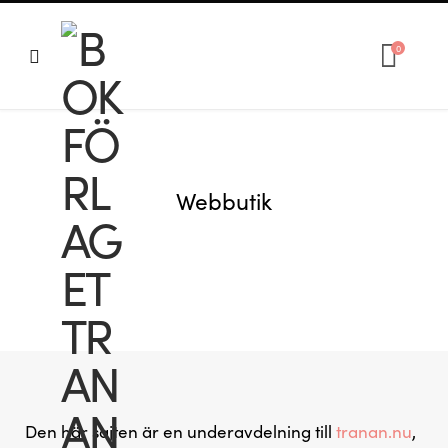
0
S
Webbutik
h
o
Den här sajten är en underavdelning till
tranan.nu
,