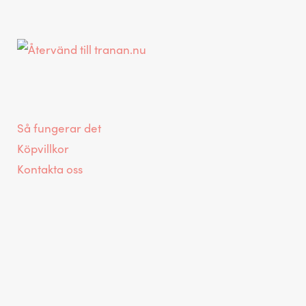
g
C
Så fungerar det
Köpvillkor
a
Kontakta oss
r
t