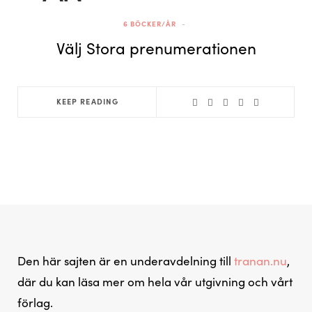
p
6 BÖCKER/ÅR
Välj Stora prenumerationen
p
KEEP READING
i
n
Den här sajten är en underavdelning till
tranan.nu
,
där du kan läsa mer om hela vår utgivning och vårt
förlag.