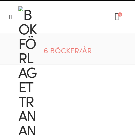
0
6 BÖCKER/ÅR
S
h
o